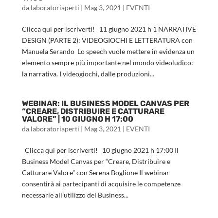
da
laboratoriaperti
|
Mag 3, 2021
|
EVENTI
Clicca qui per iscriverti! 11 giugno 2021 h 1 NARRATIVE
DESIGN (PARTE 2): VIDEOGIOCHI E LETTERATURA con
Manuela Serando Lo speech vuole mettere in evidenza un
elemento sempre più importante nel mondo videoludico:
la narrativa. I videogiochi, dalle produzioni...
WEBINAR: IL BUSINESS MODEL CANVAS PER
“CREARE, DISTRIBUIRE E CATTURARE
VALORE” | 10 GIUGNO H 17:00
da
laboratoriaperti
|
Mag 3, 2021
|
EVENTI
Clicca qui per iscriverti! 10 giugno 2021 h 17:00 Il
Business Model Canvas per “Creare, Distribuire e
Catturare Valore” con Serena Boglione Il webinar
consentirà ai partecipanti di acquisire le competenze
necessarie all’utilizzo del Business...