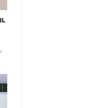
IL
no