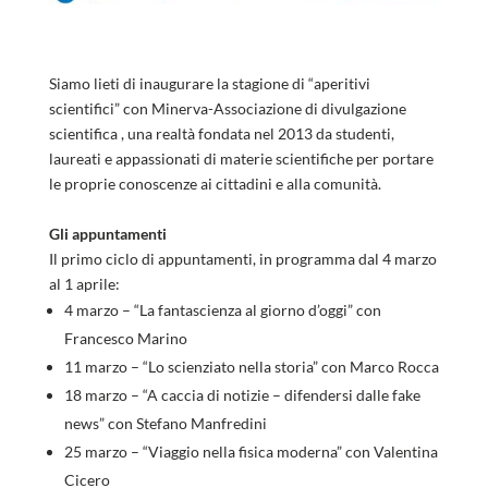
Siamo lieti di inaugurare la stagione di “aperitivi
scientifici” con Minerva-Associazione di divulgazione
scientifica , una realtà fondata nel 2013 da studenti,
laureati e appassionati di materie scientifiche per portare
le proprie conoscenze ai cittadini e alla comunità.
Gli appuntamenti
Il primo ciclo di appuntamenti, in programma dal 4 marzo
al 1 aprile:
4 marzo – “La fantascienza al giorno d’oggi” con
Francesco Marino
11 marzo – “Lo scienziato nella storia” con Marco Rocca
18 marzo – “A caccia di notizie – difendersi dalle fake
news” con Stefano Manfredini
25 marzo – “Viaggio nella fisica moderna” con Valentina
Cicero